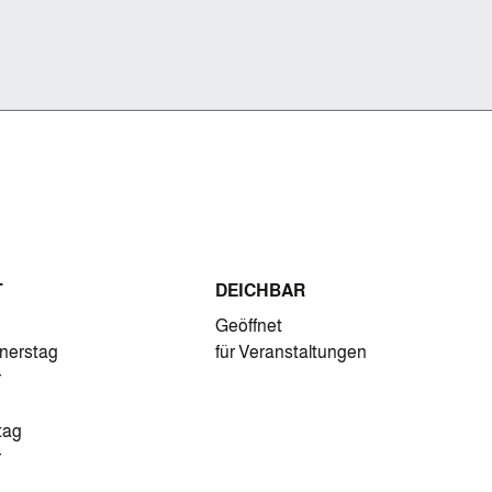
T
DEICHBAR
Geöffnet
nnerstag
für Veranstaltungen
r
tag
r