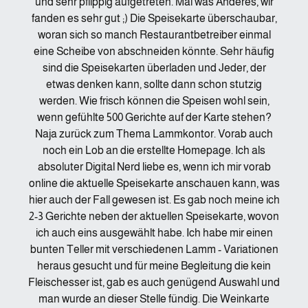
und sehr pflippig aufgetreten. Mal was Anderes, wir
fanden es sehr gut ;) Die Speisekarte überschaubar,
woran sich so manch Restaurantbetreiber einmal
eine Scheibe von abschneiden könnte. Sehr häufig
sind die Speisekarten überladen und Jeder, der
etwas denken kann, sollte dann schon stutzig
werden. Wie frisch können die Speisen wohl sein,
wenn gefühlte 500 Gerichte auf der Karte stehen?
Naja zurück zum Thema Lammkontor. Vorab auch
noch ein Lob an die erstellte Homepage. Ich als
absoluter Digital Nerd liebe es, wenn ich mir vorab
online die aktuelle Speisekarte anschauen kann, was
hier auch der Fall gewesen ist. Es gab noch meine ich
2-3 Gerichte neben der aktuellen Speisekarte, wovon
ich auch eins ausgewählt habe. Ich habe mir einen
bunten Teller mit verschiedenen Lamm - Variationen
heraus gesucht und für meine Begleitung die kein
Fleischesser ist, gab es auch genügend Auswahl und
man wurde an dieser Stelle fündig. Die Weinkarte