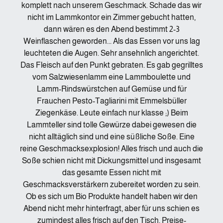
komplett nach unserem Geschmack. Schade das wir
nicht im Lammkontor ein Zimmer gebucht hatten,
dann wären es den Abend bestimmt 2-3
Weinflaschen geworden... Als das Essen vor uns lag
leuchteten die Augen. Sehr ansehnlich angerichtet.
Das Fleisch auf den Punkt gebraten. Es gab gegrilltes
vom Salzwiesenlamm eine Lammboulette und
Lamm-Rindswürstchen auf Gemüse und für
Frauchen Pesto-Tagliarini mit Emmelsbüller
Ziegenkäse. Leute einfach nur klasse ;) Beim
Lammteller sind tolle Gewürze dabei gewesen die
nicht alltäglich sind und eine süßliche Soße. Eine
reine Geschmacksexplosion! Alles frisch und auch die
Soße schien nicht mit Dickungsmittel und insgesamt
das gesamte Essen nicht mit
Geschmacksverstärkern zubereitet worden zu sein.
Ob es sich um Bio Produkte handelt haben wir den
Abend nicht mehr hinterfragt, aber für uns schien es
zumindest alles frisch auf den Tisch. Preise-