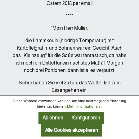
-Ostern 2018 per email-
****
"Moin Herr Müller,
die Lammkeule (niedrige Temperatur) mit
Kartoffelgratin und Bohnen war ein Gedicht! Auch
das „Kleinzeug“ für die Soße war fantastisch, da habe
ich noch ein Drittel für ein nächstes Ma(h)l. Morgen
noch drei Portionen, dann ist alles verputzt.
Sicher haben Sie viel zu tun, das Wetter läd zum
Essengehen ein.
Diese Website verwendet Cookies, um eine bestmögliche Erfahrung
Vielen Dank nochmal und freundliche Grüße!"
bieten zu können.
Mehr Informationen ...
-Beate Haacker vom
iPad gesendet Ostern 2018-
Ablehnen
Konfigurieren
***
Alle Cookies akzeptieren