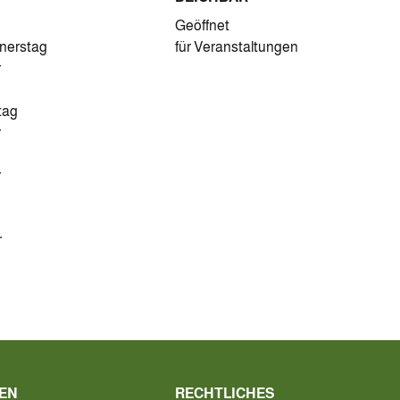
Geöffnet
nnerstag
für Veranstaltungen
r
tag
r
r
r
EN
RECHTLICHES